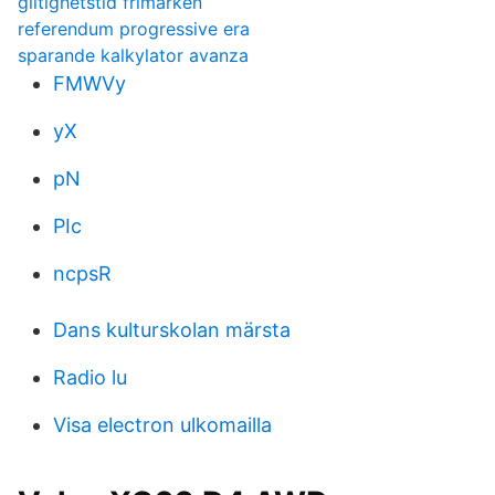
giltighetstid frimarken
referendum progressive era
sparande kalkylator avanza
FMWVy
yX
pN
PIc
ncpsR
Dans kulturskolan märsta
Radio lu
Visa electron ulkomailla