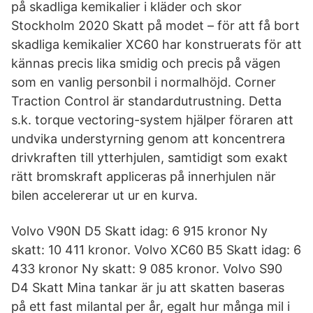
på skadliga kemikalier i kläder och skor
Stockholm 2020 Skatt på modet – för att få bort
skadliga kemikalier XC60 har konstruerats för att
kännas precis lika smidig och precis på vägen
som en vanlig personbil i normalhöjd. Corner
Traction Control är standardutrustning. Detta
s.k. torque vectoring-system hjälper föraren att
undvika understyrning genom att koncentrera
drivkraften till ytterhjulen, samtidigt som exakt
rätt bromskraft appliceras på innerhjulen när
bilen accelererar ut ur en kurva.
Volvo V90N D5 Skatt idag: 6 915 kronor Ny
skatt: 10 411 kronor. Volvo XC60 B5 Skatt idag: 6
433 kronor Ny skatt: 9 085 kronor. Volvo S90
D4 Skatt Mina tankar är ju att skatten baseras
på ett fast milantal per år, egalt hur många mil i