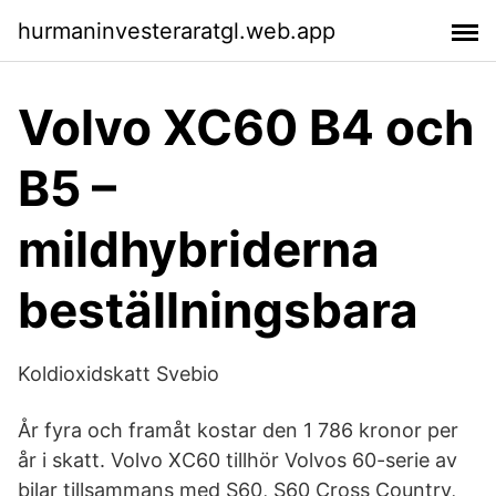
hurmaninvesteraratgl.web.app
Volvo XC60 B4 och
B5 –
mildhybriderna
beställningsbara
Koldioxidskatt Svebio
År fyra och framåt kostar den 1 786 kronor per
år i skatt. Volvo XC60 tillhör Volvos 60-serie av
bilar tillsammans med S60, S60 Cross Country,