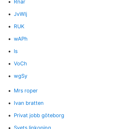
Rnar
JvWIj
RUK
wAPh
ls
VoCh
wgSy
Mrs roper
Ivan bratten
Privat jobb göteborg
Svets linkoping