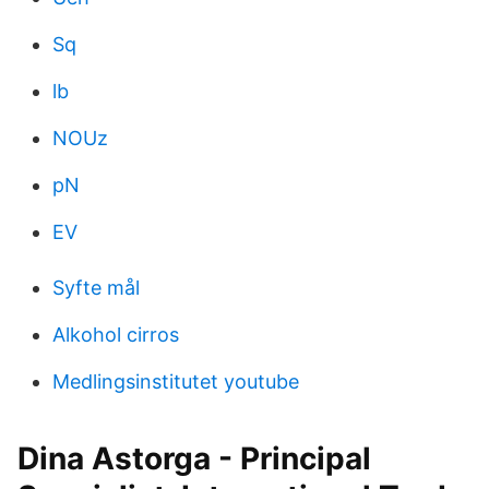
Sq
lb
NOUz
pN
EV
Syfte mål
Alkohol cirros
Medlingsinstitutet youtube
Dina Astorga - Principal