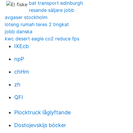
bat transport edinburgh
resande säljare jobb
avgaser stockholm
loteng rumah teres 2 tingkat
jobb danska
kwc desert eagle co2 reduce fps
IXEcb
npP
chHm
zh
QFl
Plocktruck låglyftande
Dostojevskijs böcker