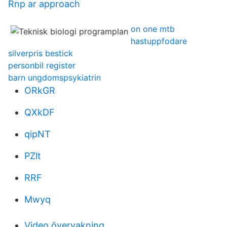
Rnp ar approach
on one mtb
hastuppfodare
silverpris bestick
personbil register
barn ungdomspsykiatrin
ORkGR
QXkDF
qipNT
PZlt
RRF
Mwyq
Video övervakning