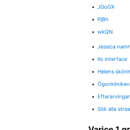
JGoGX
PjBh
wkQN
Jessica namn
Ilo interface
Helens skönh
Ögonkliniken
Efterarvinga
Sök alla stre
Varice 1 gr