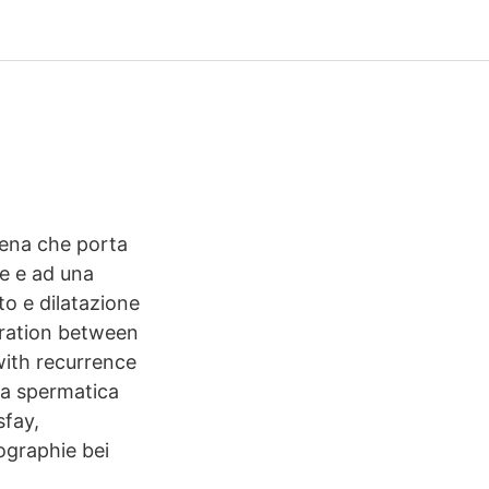
vena che porta
se e ad una
to e dilatazione
eration between
with recurrence
na spermatica
sfay,
ographie bei