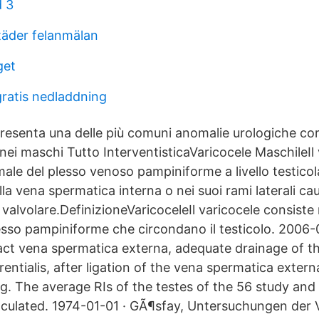
d 3
äder felanmälan
get
gratis nedladdning
presenta una delle più comuni anomalie urologiche cor
ei maschi Tutto InterventisticaVaricocele MaschileIl 
ale del plesso venoso pampiniforme a livello testicol
lla vena spermatica interna o nei suoi rami laterali cau
 valvolare.DefinizioneVaricoceleIl varicocele consiste 
esso pampiniforme che circondano il testicolo. 2006-0
tact vena spermatica externa, adequate drainage of th
entialis, after ligation of the vena spermatica externa
ng. The average RIs of the testes of the 56 study and
lculated. 1974-01-01 · GÃ¶sfay, Untersuchungen der