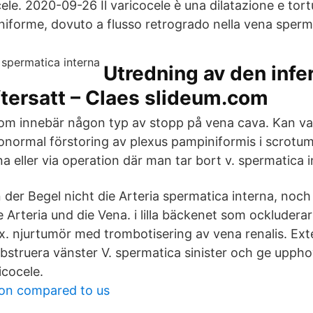
ele. 2020-09-26 Il varicocele è una dilatazione e tort
niforme, dovuto a flusso retrogrado nella vena sperma
Utredning av den infer
tersatt – Claes slideum.com
om innebär någon typ av stopp på vena cava. Kan va
 onormal förstoring av plexus pampiniformis i scrotu
a eller via operation där man tar bort v. spermatica i
in der Begel nicht die Arteria spermatica interna, noc
 Arteria und die Vena. i lilla bäckenet som ockludera
x. njurtumör med trombotisering av vena renalis. Exte
bstruera vänster V. spermatica sinister och ge upphov 
icocele.
on compared to us