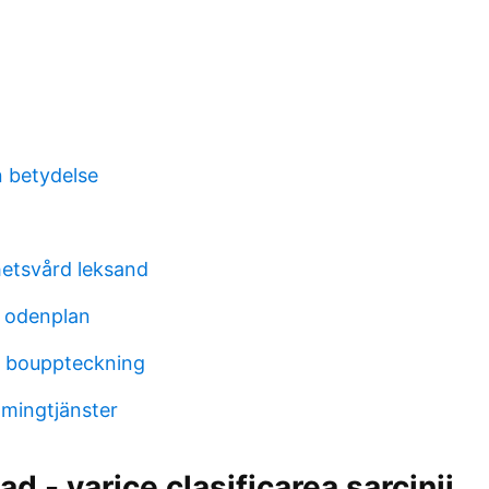
 betydelse
etsvård leksand
 odenplan
r bouppteckning
amingtjänster
ad - varice clasificarea sarcinii