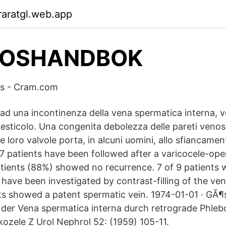
aratgl.web.app
NOSHANDBOK
ds - Cram.com
ad una incontinenza della vena spermatica interna, 
 testicolo. Una congenita debolezza delle pareti veno
e loro valvole porta, in alcuni uomini, allo sfiancamen
77 patients have been followed after a varicocele-op
tients (88%) showed no recurrence. 7 of 9 patients 
 have been investigated by contrast-filling of the ve
nts showed a patent spermatic vein. 1974-01-01 · GÃ¶
er Vena spermatica interna durch retrograde Phleb
kozele Z Urol Nephrol 52: (1959) 105-11.