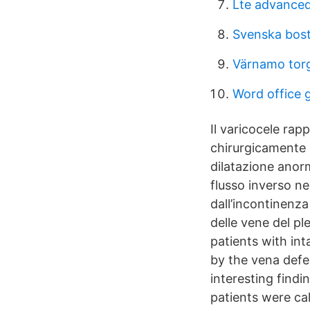
Lte advance
Svenska bost
Värnamo tor
Word office 
Il varicocele rap
chirurgicamente n
dilatazione anorm
flusso inverso ne
dall’incontinenza
delle vene del pl
patients with in
by the vena defer
interesting findi
patients were ca