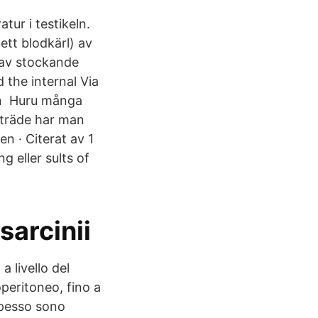
ur i testikeln.
tt blodkärl) av
n av stockande
 the internal Via
en Huru många
reträde har man
n · Citerat av 1
 eller sults of
sarcinii
 livello del
operitoneo, fino a
spesso sono