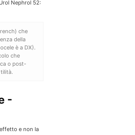
Urol Nephrol 52:
French) che
enza della
cocele è a DX).
icolo che
ica o post-
ilità.
e -
effetto e non la