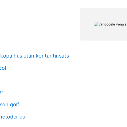
köpa hus utan kontantinsats
ool
er
son golf
metoder uu