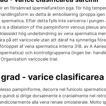
ör en försämrad spermiefunktion pga. för hög temperat
andlingsform av detta är embolisering (proppa igen e
 spermatica. Efter detta fylls inte varicerna i punge
 is a dilatation of the pampiniform venous plexus and
s klassiskt hög underbindning av vena spermatica m
ära på ett varicocele utan att däraf ha synnerliga fö
förloppet af vena spermatica interna 318. av A Aanese
spermatica) och kontrollgrupperna (ingen be- handling
Organization varicocele trial.
 grad - varice clasificarea 
plesso pampiniforme, decorre nel funicolo spermatico a
e quindi si dirige dorsalmente e cranialmente nel retr
endicolarmente alla vena renale omolaterale. Molto 