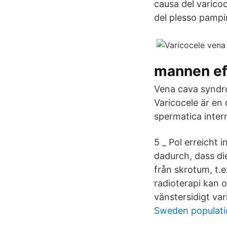
causa del varicoc
del plesso pampi
mannen ef
Vena cava syndr
Varicocele är en
spermatica intern
5 _ Pol erreicht 
dadurch, dass die
från skrotum, t.e
radioterapi kan o
vänstersidigt var
Sweden populati