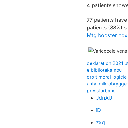
4 patients showe
77 patients have
patients (88%) 
Mtg booster box
deklaration 2021 u
e biblioteka nbu
droit moral logiciel
antal mikrobrygger
pressforband
JdnAU
iD
zxq