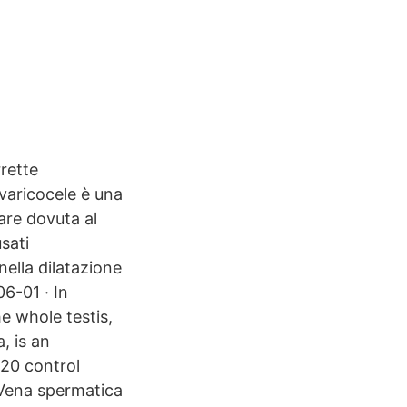
rette
varicocele è una
are dovuta al
sati
nella dilatazione
6-01 · In
e whole testis,
, is an
 20 control
 Vena spermatica