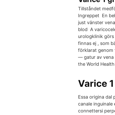
Tillståndet medf
Ingreppet En beh
just vänster vena
blod A varicocele
urologklinik gör
finnas ej , som b
förklarat genom 
— gatur av vena 
the World Health 
Varice 1
Essa origina dal 
canale inguinale 
connettersi perp