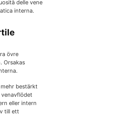
uosità delle vene
tica interna.
tile
ra övre
m. Orsakas
nterna.
h mehr bestärkt
r venavflödet
rn eller intern
till ett