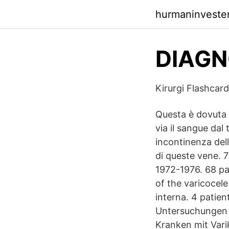
hurmaninvester
DIAG
Kirurgi Flashcar
Questa è dovuta 
via il sangue dal
incontinenza dell
di queste vene. 
1972-1976. 68 pa
of the varicocele
interna. 4 patie
Untersuchungen d
Kranken mit Vari