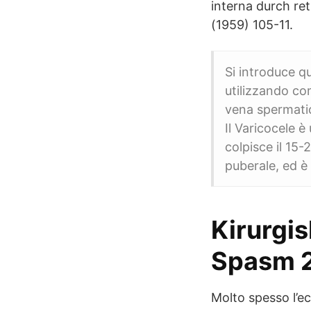
interna durch re
(1959) 105-11.
Si introduce q
utilizzando co
vena spermatica
Il Varicocele è
colpisce il 15
puberale, ed è
Kirurgis
Spasm 
Molto spesso l’ec