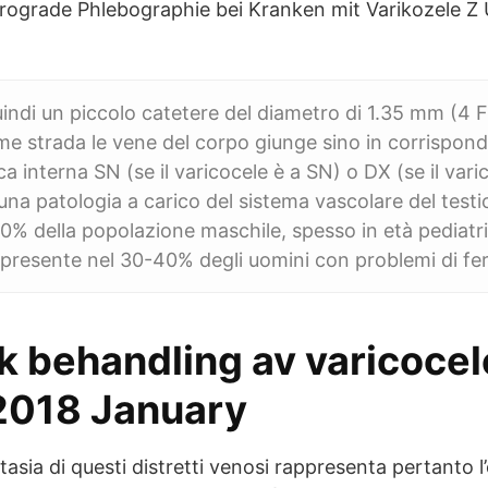
trograde Phlebographie bei Kranken mit Varikozele Z 
uindi un piccolo catetere del diametro di 1.35 mm (4 
me strada le vene del corpo giunge sino in corrispond
 interna SN (se il varicocele è a SN) o DX (se il vari
 una patologia a carico del sistema vascolare del test
-20% della popolazione maschile, spesso in età pediatr
 presente nel 30-40% degli uomini con problemi di fert
k behandling av varicocel
2018 January
tasia di questi distretti venosi rappresenta pertanto l’