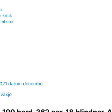
a
kritik
amheter
2021 datum december
 växjö