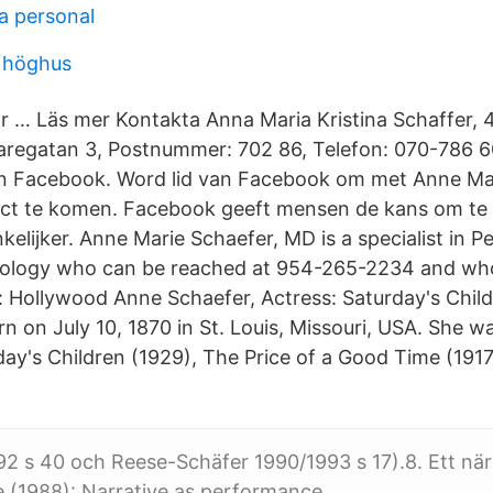
a personal
i höghus
r … Läs mer Kontakta Anna Maria Kristina Schaffer, 4
aregatan 3, Postnummer: 702 86, Telefon: 070-786 6
van Facebook. Word lid van Facebook om met Anne Ma
act te komen. Facebook geeft mensen de kans om te
elijker. Anne Marie Schaefer, MD is a specialist in Pe
logy who can be reached at 954-265-2234 and who
e: Hollywood Anne Schaefer, Actress: Saturday's Chil
 on July 10, 1870 in St. Louis, Missouri, USA. She w
ay's Children (1929), The Price of a Good Time (1917)
2 s 40 och Reese-Schäfer 1990/​1993 s 17).8. Ett nä
 (1988): Narrative as performance​.