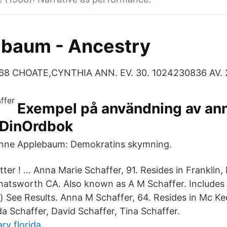
baum - Ancestry
768 CHOATE,CYNTHIA ANN. EV. 30. 1024230836 AV. 
Exempel på användning av ann
 DinOrdbok
nne Applebaum: Demokratins skymning.
tter ! … Anna Marie Schaffer, 91. Resides in Franklin, 
hatsworth CA. Also known as A M Schaffer. Includes
) See Results. Anna M Schaffer, 64. Resides in Mc Ke
a Schaffer, David Schaffer, Tina Schaffer.
ry florida