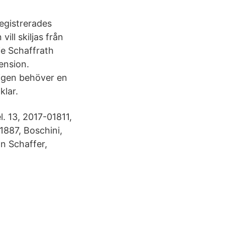
egistrerades
ill skiljas från
ie Schaffrath
ension.
ligen behöver en
klar.
 13, 2017-01811,
1887, Boschini,
n Schaffer,