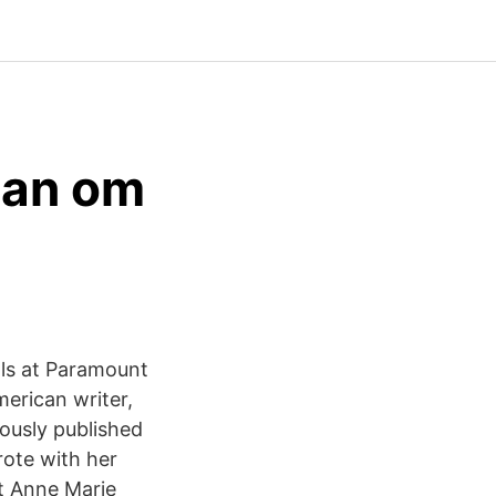
gan om
als at Paramount
erican writer,
mously published
rote with her
nt Anne Marie