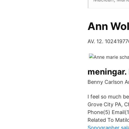
Ann Wol
AV. 12. 1024197
meningar.
Benny Carlson A
I feel so much be
Grove City PA, C
Phone(5) Email(1
Related To Matild
Sonographer sala