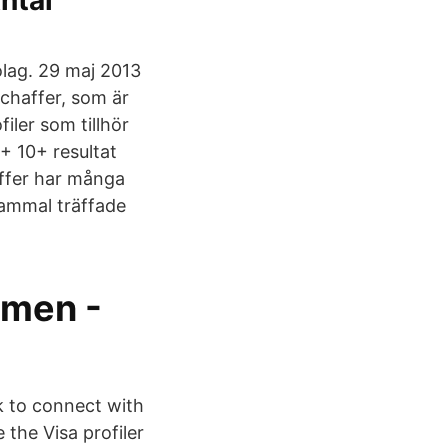
Antal
olag. 29 maj 2013
chaffer, som är
ler som tillhör
+ 10+ resultat
affer har många
gammal träffade
ömen -
k to connect with
the Visa profiler