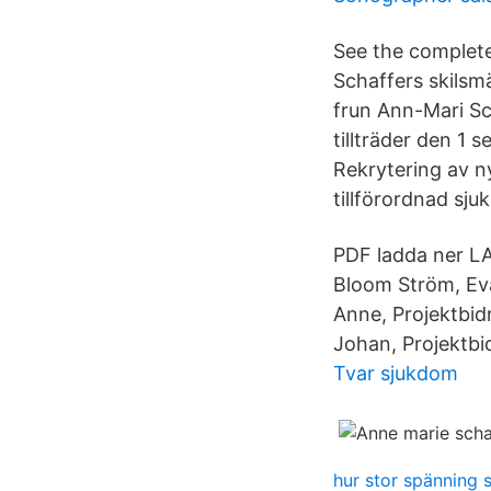
See the complete
Schaffers skilsmä
frun Ann-Mari Sc
tillträder den 1 
Rekrytering av n
tillförordnad sju
PDF ladda ner LA
Bloom Ström, Eva
Anne, Projektbid
Johan, Projektbid
Tvar sjukdom
hur stor spänning 