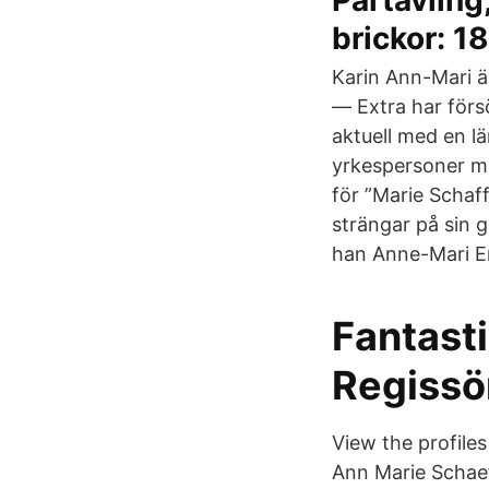
Partävling
brickor: 18
Karin Ann-Mari ä
— Extra har förs
aktuell med en l
yrkespersoner me
för ”Marie Schaf
strängar på sin 
han Anne-Mari E
Fantast
Regissör
View the profile
Ann Marie Schaef