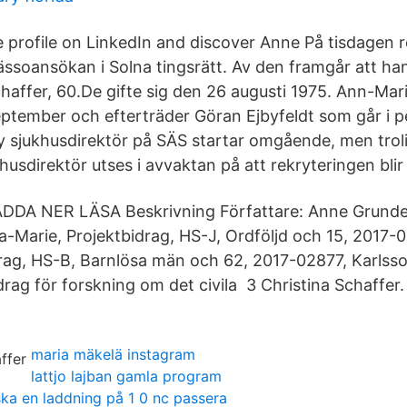
 profile on LinkedIn and discover Anne På tisdagen r
sso­ansökan i Solna tingsrätt. Av den framgår att han v
haffer, 60.De gifte sig den 26 augusti 1975. Ann-Mar
september och efterträder Göran Ejbyfeldt som går i p
y sjukhusdirektör på SÄS startar omgående, men tro
khusdirektör utses i avvaktan på att rekryteringen blir 
DDA NER LÄSA Beskrivning Författare: Anne Grundel.
-Marie, Projektbidrag, HS-J, Ordföljd och 15​, 2017-0
rag, HS-B, Barnlösa män och 62, 2017-02877, Karlsso
rag för forskning om det civila 3 Christina Schaffer.
maria mäkelä instagram
lattjo lajban gamla program
ska en laddning på 1 0 nc passera