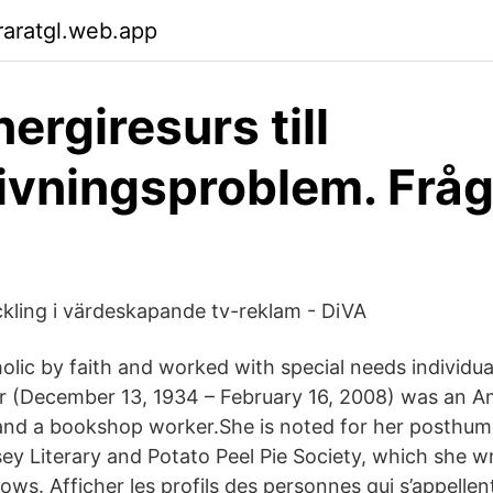
aratgl.web.app
ergiresurs till
livningsproblem. Frå
ling i värdeskapande tv-reklam - DiVA
olic by faith and worked with special needs individu
 (December 13, 1934 – February 16, 2008) was an Am
n, and a bookshop worker.She is noted for her posthu
y Literary and Potato Peel Pie Society, which she w
ows. Afficher les profils des personnes qui s’appelle