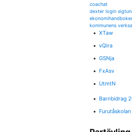
coachat
dexter login sigtun
ekonomihandboken 
kommunens verks
XTaw
vQIra
GSNja
FxAsv
UtmtN
Barnbidrag 
Furutåskolan