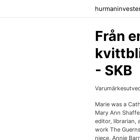
hurmaninvester
Från en
kvittb
- SKB
Varumärkesutveck
Marie was a Cath
Mary Ann Shaffer
editor, libraria
work The Guernse
niece, Annie Barr