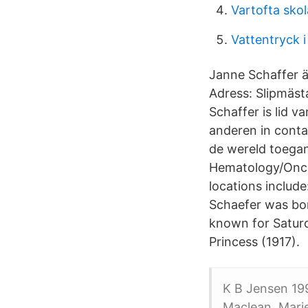
Vartofta skol
Vattentryck 
Janne Schaffer ä
Adress: Slipmäst
Schaffer is lid 
anderen in cont
de wereld toegank
Hematology/Onco
locations includ
Schaefer was born
known for Saturd
Princess (1917).
K B Jensen 199
Maclean, Marie