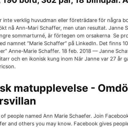
, 190 bord, 362 par, 18 blindpar. 
r inte verklig huvudman eller företrädare för några b
ökt nå Ann-Mari Schaffer, men utan resultat. Janne S
ängre sommarturné, är förtegen om orsakerna Se profi
d namnet ”Marie Schaffer” på LinkedIn. Det finns 10
fer” Anne-Marie Schaffer. 18 feb. 2018 — Janne Sch
gitarr och en ikonisk kung inom När Janne var 27 år 
ricson.
isk matupplevelse - Omd
svillan
s of people named Ann Marie Schaefer. Join Faceboo
er and others you may know. Facebook gives people 