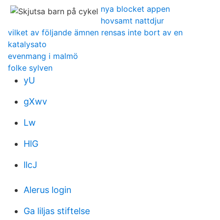
nya blocket appen
hovsamt nattdjur
vilket av följande ämnen rensas inte bort av en
katalysato
evenmang i malmö
folke sylven
yU
gXwv
Lw
HlG
llcJ
Alerus login
Ga liljas stiftelse