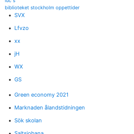
luc s
biblioteket stockholm oppettider
SVX
Lfvzo
xx
jH
WX
GS
Green economy 2021
Marknaden ålandstidningen
Sök skolan
Saltsjobana